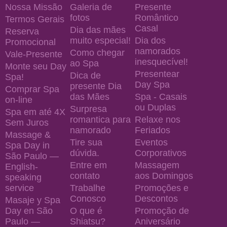
Nossa Missão
Galeria de
Presente
fotos
Romântico
Termos Gerais
Casal
Dia das mães
Reserva
muito especial!
Dia dos
Promocional
namorados
Como chegar
Vale-Presente
inesquecível!
ao Spa
Monte seu Day
Presentear
Dica de
Spa!
Day Spa
presente Dia
Comprar Spa
das Mães
Spa - Casais
on-line
ou Duplas
Surpresa
Spa em até 4X
romantica para
Relaxe nos
Sem Juros
namorado
Feriados
Massage &
Tire sua
Eventos
Spa Day in
dúvida.
Corporativos
São Paulo —
Entre em
Massagem
English-
contato
aos Domingos
speaking
service
Trabalhe
Promoções e
Conosco
Descontos
Masaje y Spa
Day en São
O que é
Promoção de
Paulo —
Shiatsu?
Aniversário