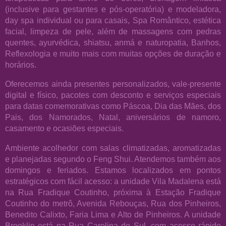
(inclusive para gestantes e pós-operatória) e modeladora,
day spa individual ou para casais, Spa Romântico, estética
facial, limpeza de pele, além de massagens com pedras
quentes, ayurvédica, shiatsu, anmá e naturopatia, Banhos,
Reflexologia e muito mais com muitas opções de duração e
horários.
Oferecemos ainda presentes personalizados, vale-presente
digital e físico, pacotes com desconto e serviços especiais
para datas comemorativas como Páscoa, Dia das Mães, dos
Pais, dos Namorados, Natal, aniversários de namoro,
casamento e ocasiões especiais.
Ambiente acolhedor com salas climatizadas, aromatizadas
e planejadas segundo o Feng Shui. Atendemos também aos
domingos e feriados. Estamos localizados em pontos
estratégicos com fácil acesso: a unidade Vila Madalena está
na Rua Fradique Coutinho, próxima à Estação Fradique
Coutinho do metrô, Avenida Rebouças, Rua dos Pinheiros,
Benedito Calixto, Faria Lima e Alto de Pinheiros. A unidade
Brooklin está na Rua Carolina do Sul, com acesso rápido