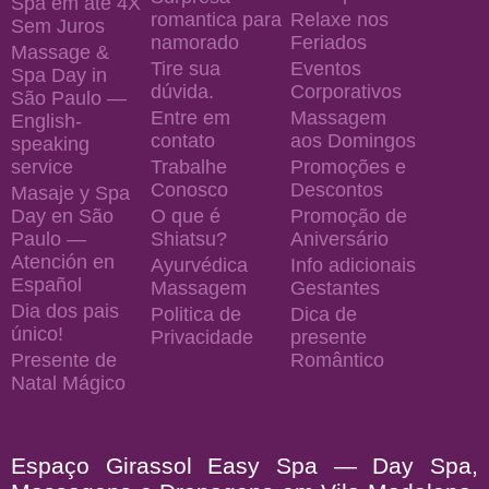
Spa em até 4X
romantica para
Relaxe nos
Sem Juros
namorado
Feriados
Massage &
Tire sua
Eventos
Spa Day in
dúvida.
Corporativos
São Paulo —
Entre em
Massagem
English-
contato
aos Domingos
speaking
service
Trabalhe
Promoções e
Conosco
Descontos
Masaje y Spa
Day en São
O que é
Promoção de
Paulo —
Shiatsu?
Aniversário
Atención en
Ayurvédica
Info adicionais
Español
Massagem
Gestantes
Dia dos pais
Politica de
Dica de
único!
Privacidade
presente
Presente de
Romântico
Natal Mágico
Espaço Girassol Easy Spa — Day Spa,