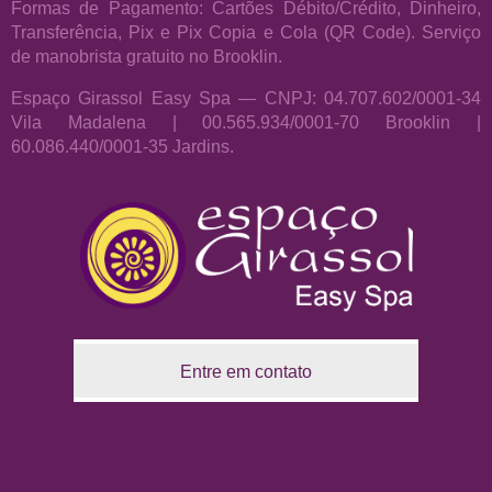
Formas de Pagamento: Cartões Débito/Crédito, Dinheiro,
Transferência, Pix e Pix Copia e Cola (QR Code). Serviço
de manobrista gratuito no Brooklin.
Espaço Girassol Easy Spa — CNPJ: 04.707.602/0001-34
Vila Madalena | 00.565.934/0001-70 Brooklin |
60.086.440/0001-35 Jardins.
Entre em contato