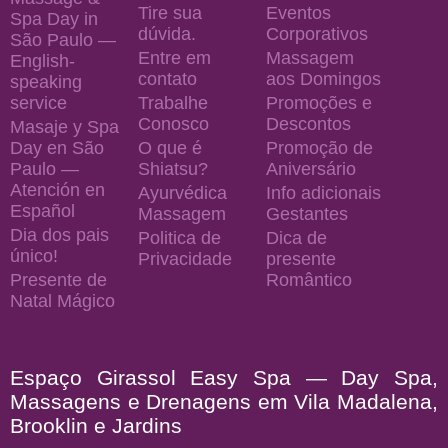
Tire sua
Eventos
Spa Day in
dúvida.
Corporativos
São Paulo —
Entre em
Massagem
English-
contato
aos Domingos
speaking
service
Trabalhe
Promoções e
Conosco
Descontos
Masaje y Spa
Day en São
O que é
Promoção de
Paulo —
Shiatsu?
Aniversário
Atención en
Ayurvédica
Info adicionais
Español
Massagem
Gestantes
Dia dos pais
Politica de
Dica de
único!
Privacidade
presente
Presente de
Romântico
Natal Mágico
Espaço Girassol Easy Spa — Day Spa,
Massagens e Drenagens em Vila Madalena,
Brooklin e Jardins