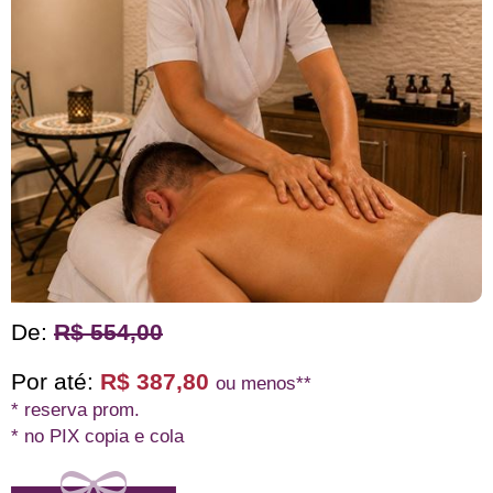
De:
R$ 554,00
Por até:
R$ 387,80
ou menos**
* reserva prom.
* no PIX copia e cola