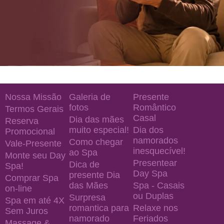
Nossa Missão
Galeria de
Presente
fotos
Romântico
Termos Gerais
Casal
Dia das mães
Reserva
muito especial!
Dia dos
Promocional
namorados
Como chegar
Vale-Presente
inesquecível!
ao Spa
Monte seu Day
Presentear
Dica de
Spa!
Day Spa
presente Dia
Comprar Spa
das Mães
Spa - Casais
on-line
ou Duplas
Surpresa
Spa em até 4X
romantica para
Relaxe nos
Sem Juros
namorado
Feriados
Massage &