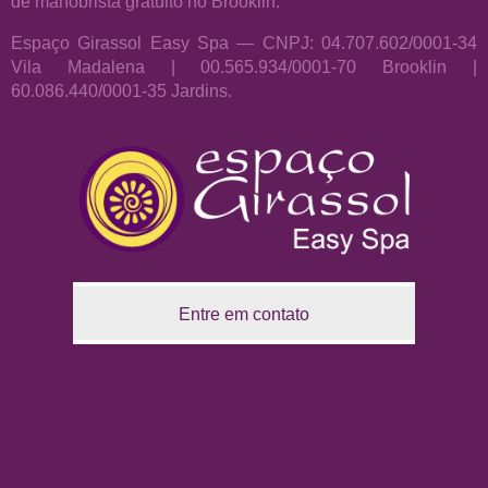
de manobrista gratuito no Brooklin.
Espaço Girassol Easy Spa — CNPJ: 04.707.602/0001-34
Vila Madalena | 00.565.934/0001-70 Brooklin |
60.086.440/0001-35 Jardins.
Entre em contato