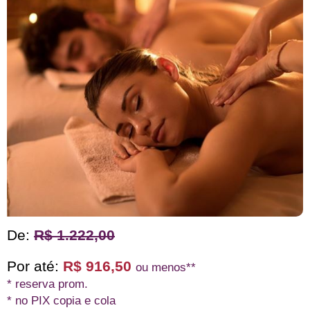
De:
R$ 1.222,00
Por até:
R$ 916,50
ou menos**
* reserva prom.
* no PIX copia e cola