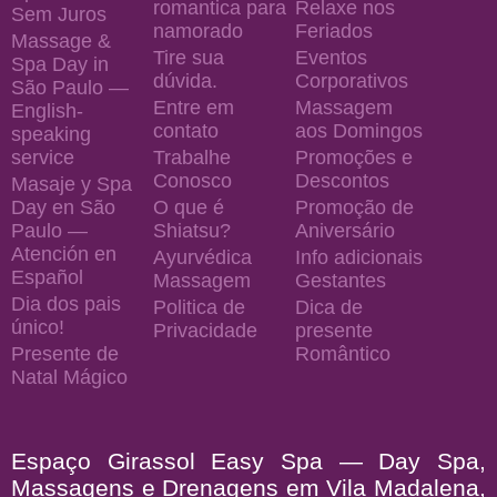
romantica para
Relaxe nos
Sem Juros
namorado
Feriados
Massage &
Tire sua
Eventos
Spa Day in
dúvida.
Corporativos
São Paulo —
Entre em
Massagem
English-
contato
aos Domingos
speaking
service
Trabalhe
Promoções e
Conosco
Descontos
Masaje y Spa
Day en São
O que é
Promoção de
Paulo —
Shiatsu?
Aniversário
Atención en
Ayurvédica
Info adicionais
Español
Massagem
Gestantes
Dia dos pais
Politica de
Dica de
único!
Privacidade
presente
Presente de
Romântico
Natal Mágico
Espaço Girassol Easy Spa — Day Spa,
Massagens e Drenagens em Vila Madalena,