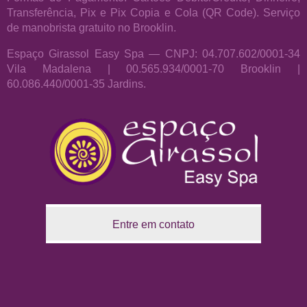
Transferência, Pix e Pix Copia e Cola (QR Code). Serviço
de manobrista gratuito no Brooklin.
Espaço Girassol Easy Spa — CNPJ: 04.707.602/0001-34
Vila Madalena | 00.565.934/0001-70 Brooklin |
60.086.440/0001-35 Jardins.
Entre em contato