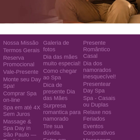
Nossa Missão
Galeria de
Presente
fotos
Romântico
Termos Gerais
Casal
Dia das mães
Reserva
muito especial!
Dia dos
Promocional
namorados
Como chegar
Vale-Presente
inesquecível!
ao Spa
Monte seu Day
Presentear
Dica de
Spa!
Day Spa
presente Dia
Comprar Spa
das Mães
Spa - Casais
on-line
ou Duplas
Surpresa
Spa em até 4X
romantica para
Relaxe nos
Sem Juros
namorado
Feriados
Massage &
Tire sua
Eventos
Spa Day in
dúvida.
Corporativos
São Paulo —