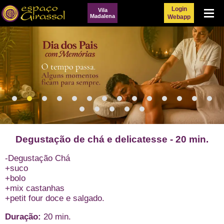
Login
Vila
Menu
Madalena
Webapp
Degustação de chá e delicatesse - 20 min.
-Degustação Chá
+suco
+bolo
+mix castanhas
+petit four doce e salgado.
Duração:
20 min.