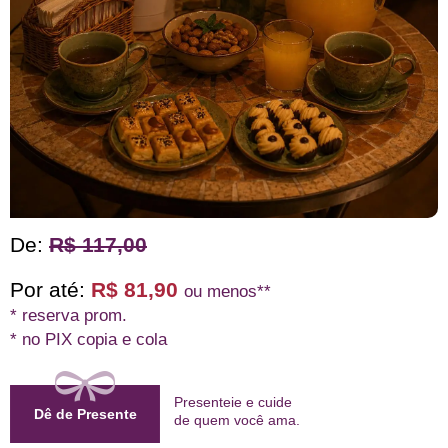
De:
R$ 117,00
Por até:
R$ 81,90
ou menos**
* reserva prom.
* no PIX copia e cola
Presenteie e cuide
Dê de Presente
de quem
você ama
.