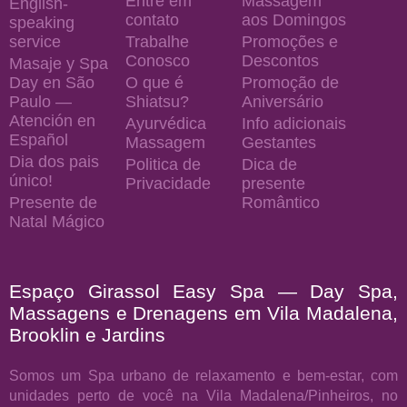
Entre em
Massagem
English-
contato
aos Domingos
speaking
service
Trabalhe
Promoções e
Conosco
Descontos
Masaje y Spa
Day en São
O que é
Promoção de
Paulo —
Shiatsu?
Aniversário
Atención en
Ayurvédica
Info adicionais
Español
Massagem
Gestantes
Dia dos pais
Politica de
Dica de
único!
Privacidade
presente
Presente de
Romântico
Natal Mágico
Espaço Girassol Easy Spa — Day Spa,
Massagens e Drenagens em Vila Madalena,
Brooklin e Jardins
Somos um Spa urbano de relaxamento e bem-estar, com
unidades perto de você na Vila Madalena/Pinheiros, no