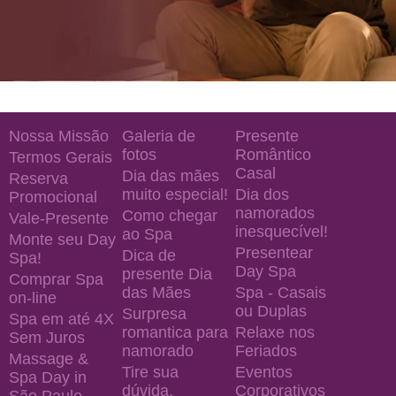
Nossa Missão
Galeria de
Presente
fotos
Romântico
Termos Gerais
Casal
Dia das mães
Reserva
muito especial!
Dia dos
Promocional
namorados
Como chegar
Vale-Presente
inesquecível!
ao Spa
Monte seu Day
Presentear
Dica de
Spa!
Day Spa
presente Dia
Comprar Spa
das Mães
Spa - Casais
on-line
ou Duplas
Surpresa
Spa em até 4X
romantica para
Relaxe nos
Sem Juros
namorado
Feriados
Massage &
Tire sua
Eventos
Spa Day in
dúvida.
Corporativos
São Paulo —