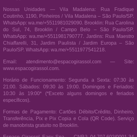
Nossas Unidades — Vila Madalena: Rua Fradique
Coutinho, 1190, Pinheiros / Vila Madalena – São Paulo/SP.
WhatsApp: wa.me/+5511981029090. Brooklin: Rua Carolina
do Sul, 74, Brooklin / Campo Belo – São Paulo/SP.
WhatsApp: wa.me/+5511981790777. Jardins: Rua Maestro
Chiaffarelli, 31, Jardim Paulista / Jardim Europa – São
Paulo/SP. WhatsApp: wa.me/+5511977541218.
Email: atendimento@espacogirassol.com — Site:
www.espacogirassol.com.
Horário de Funcionamento: Segunda a Sexta: 07:30 às
21:00. Sábados: 09:30 às 19:00. Domingos e Feriados:
10:30 às 19:00* (*Exceto alguns domingos e feriados
específicos).
Formas de Pagamento: Cartões Débito/Crédito, Dinheiro,
Transferência, Pix e Pix Copia e Cola (QR Code). Serviço
de manobrista gratuito no Brooklin.
Espaço Girassol Easy Spa — CNPJ: 04.707.602/0001-34