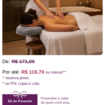
De:
R$ 171,00
Por até:
R$ 119,70
ou menos**
* reserva prom.
* no PIX copia e cola
Presenteie e cuide
Dê de Presente
de quem
você ama
.