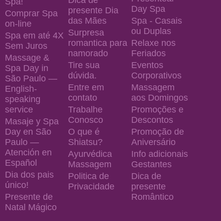
Spa!
Day Spa
presente Dia
Comprar Spa
das Mães
Spa - Casais
on-line
ou Duplas
Surpresa
Spa em até 4X
romantica para
Relaxe nos
Sem Juros
namorado
Feriados
Massage &
Tire sua
Eventos
Spa Day in
dúvida.
Corporativos
São Paulo —
Entre em
Massagem
English-
contato
aos Domingos
speaking
service
Trabalhe
Promoções e
Conosco
Descontos
Masaje y Spa
Day en São
O que é
Promoção de
Paulo —
Shiatsu?
Aniversário
Atención en
Ayurvédica
Info adicionais
Español
Massagem
Gestantes
Dia dos pais
Politica de
Dica de
único!
Privacidade
presente
Presente de
Romântico
Natal Mágico