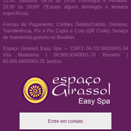
21:00. Sábados: 09:30 às 19:00. Domingos e Feriados:
10:30 às 19:00* (*Exceto alguns domingos e feriados
específicos).
Formas de Pagamento: Cartões Débito/Crédito, Dinheiro,
Transferência, Pix e Pix Copia e Cola (QR Code). Serviço
de manobrista gratuito no Brooklin.
Espaço Girassol Easy Spa — CNPJ: 04.707.602/0001-34
Vila Madalena | 00.565.934/0001-70 Brooklin |
60.086.440/0001-35 Jardins.
Entre em contato