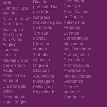
Presentear
Dica de
Spa!
Day Spa
presente Dia
Comprar Spa
das Mães
Spa - Casais
on-line
ou Duplas
Surpresa
Spa em até 4X
romantica para
Relaxe nos
Sem Juros
namorado
Feriados
Massage &
Tire sua
Eventos
Spa Day in
dúvida.
Corporativos
São Paulo —
Entre em
Massagem
English-
contato
aos Domingos
speaking
service
Trabalhe
Promoções e
Conosco
Descontos
Masaje y Spa
Day en São
O que é
Promoção de
Paulo —
Shiatsu?
Aniversário
Atención en
Ayurvédica
Info adicionais
Español
Massagem
Gestantes
Dia dos pais
Politica de
Dica de
único!
Privacidade
presente
Presente de
Romântico
Natal Mágico