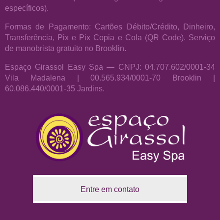
específicos).
Formas de Pagamento: Cartões Débito/Crédito, Dinheiro,
Transferência, Pix e Pix Copia e Cola (QR Code). Serviço
de manobrista gratuito no Brooklin.
Espaço Girassol Easy Spa — CNPJ: 04.707.602/0001-34
Vila Madalena | 00.565.934/0001-70 Brooklin |
60.086.440/0001-35 Jardins.
Entre em contato