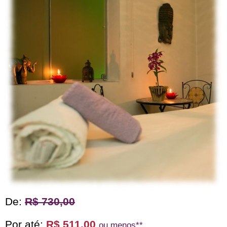
De:
R$ 730,00
Por até:
R$ 511,00
ou menos**