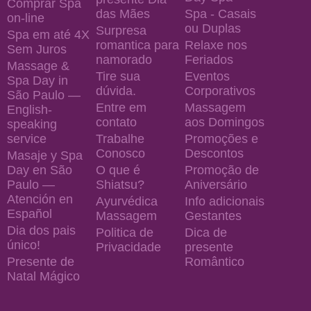
Comprar Spa
das Mães
Spa - Casais
on-line
ou Duplas
Surpresa
Spa em até 4X
romantica para
Relaxe nos
Sem Juros
namorado
Feriados
Massage &
Tire sua
Eventos
Spa Day in
dúvida.
Corporativos
São Paulo —
Entre em
Massagem
English-
contato
aos Domingos
speaking
service
Trabalhe
Promoções e
Conosco
Descontos
Masaje y Spa
Day en São
O que é
Promoção de
Paulo —
Shiatsu?
Aniversário
Atención en
Ayurvédica
Info adicionais
Español
Massagem
Gestantes
Dia dos pais
Politica de
Dica de
único!
Privacidade
presente
Presente de
Romântico
Natal Mágico