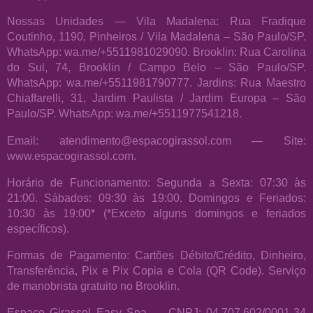
Nossas Unidades — Vila Madalena: Rua Fradique
Coutinho, 1190, Pinheiros / Vila Madalena – São Paulo/SP.
WhatsApp: wa.me/+5511981029090. Brooklin: Rua Carolina
do Sul, 74, Brooklin / Campo Belo – São Paulo/SP.
WhatsApp: wa.me/+5511981790777. Jardins: Rua Maestro
Chiaffarelli, 31, Jardim Paulista / Jardim Europa – São
Paulo/SP. WhatsApp: wa.me/+5511977541218.
Email: atendimento@espacogirassol.com — Site:
www.espacogirassol.com.
Horário de Funcionamento: Segunda a Sexta: 07:30 às
21:00. Sábados: 09:30 às 19:00. Domingos e Feriados:
10:30 às 19:00* (*Exceto alguns domingos e feriados
específicos).
Formas de Pagamento: Cartões Débito/Crédito, Dinheiro,
Transferência, Pix e Pix Copia e Cola (QR Code). Serviço
de manobrista gratuito no Brooklin.
Espaço Girassol Easy Spa — CNPJ: 04.707.602/0001-34