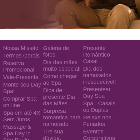
Nossa Missão
Galeria de
Presente
fotos
Romântico
Termos Gerais
Casal
Dia das mães
Reserva
muito especial!
Dia dos
Promocional
namorados
Como chegar
Vale-Presente
inesquecível!
ao Spa
Monte seu Day
Presentear
Dica de
Spa!
Day Spa
presente Dia
Comprar Spa
das Mães
Spa - Casais
on-line
ou Duplas
Surpresa
Spa em até 4X
romantica para
Relaxe nos
Sem Juros
namorado
Feriados
Massage &
Tire sua
Eventos
Spa Day in
dúvida.
Corporativos
São Paulo —