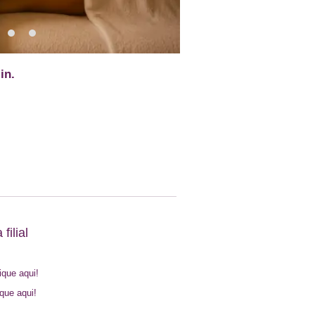
in.
filial
lique aqui!
ique aqui!