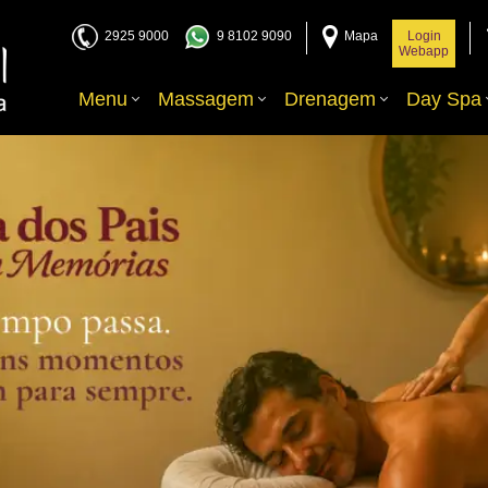
2925 9000
9 8102 9090
Mapa
Login
Webapp
Menu
Massagem
Drenagem
Day Spa