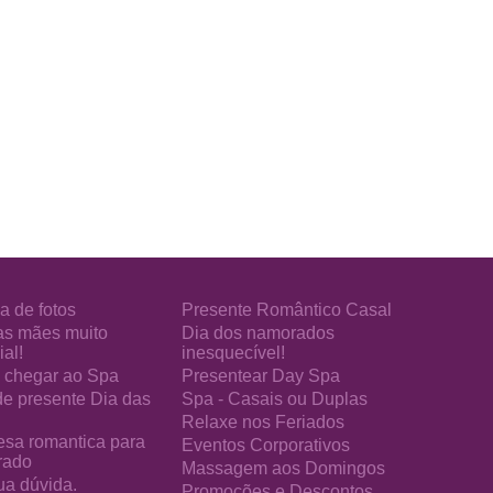
a de fotos
Presente Romântico Casal
as mães muito
Dia dos namorados
al!
inesquecível!
chegar ao Spa
Presentear Day Spa
de presente Dia das
Spa - Casais ou Duplas
Relaxe nos Feriados
esa romantica para
Eventos Corporativos
rado
Massagem aos Domingos
ua dúvida.
Promoções e Descontos