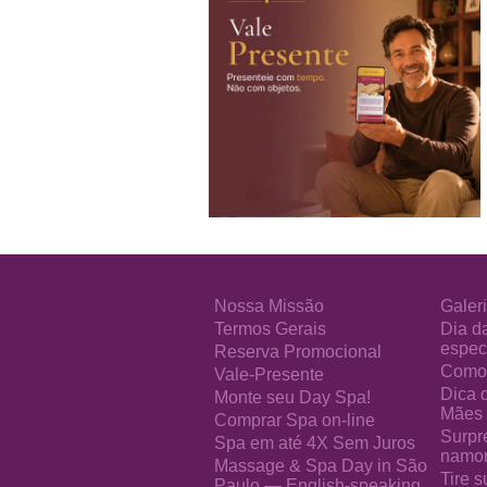
Nossa Missão
Galeri
Termos Gerais
Dia d
especi
Reserva Promocional
Como 
Vale-Presente
Dica 
Monte seu Day Spa!
Mães
Comprar Spa on-line
Surpr
Spa em até 4X Sem Juros
namo
Massage & Spa Day in São
Tire s
Paulo — English-speaking