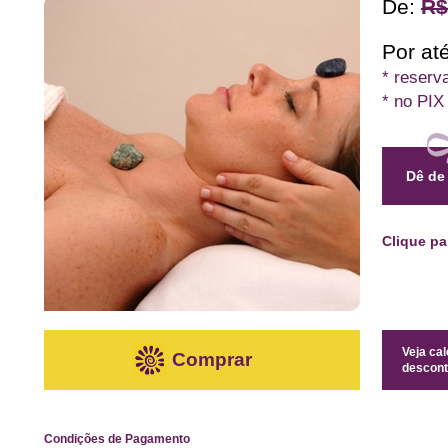
De:
R$
Por até
* reserv
* no PIX
Dê de
Clique p
Veja ca
Comprar
descont
Condições de Pagamento