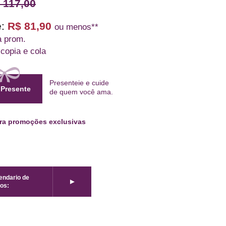
 117,00
:
R$ 81,90
ou menos**
a prom.
 copia e cola
Presenteie e cuide
 Presente
de quem
você ama
.
ara promoções exclusivas
lendario de
►
os: