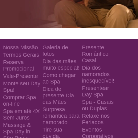
Nossa Missão
Galeria de
Presente
fotos
Romântico
Termos Gerais
Casal
Dia das mães
Reserva
muito especial!
Dia dos
Promocional
namorados
Como chegar
Vale-Presente
inesquecível!
ao Spa
Monte seu Day
Presentear
Dica de
Spa!
Day Spa
presente Dia
Comprar Spa
das Mães
Spa - Casais
on-line
ou Duplas
Surpresa
Spa em até 4X
romantica para
Relaxe nos
Sem Juros
namorado
Feriados
Massage &
Tire sua
Eventos
Spa Day in
dúvida.
Corporativos
São Paulo —