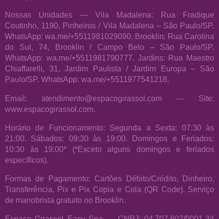
Nossas Unidades — Vila Madalena: Rua Fradique
Coutinho, 1190, Pinheiros / Vila Madalena – São Paulo/SP.
WhatsApp: wa.me/+5511981029090. Brooklin: Rua Carolina
do Sul, 74, Brooklin / Campo Belo – São Paulo/SP.
WhatsApp: wa.me/+5511981790777. Jardins: Rua Maestro
Chiaffarelli, 31, Jardim Paulista / Jardim Europa – São
Paulo/SP. WhatsApp: wa.me/+5511977541218.
Email: atendimento@espacogirassol.com — Site:
www.espacogirassol.com.
Horário de Funcionamento: Segunda a Sexta: 07:30 às
21:00. Sábados: 09:30 às 19:00. Domingos e Feriados:
10:30 às 19:00* (*Exceto alguns domingos e feriados
específicos).
Formas de Pagamento: Cartões Débito/Crédito, Dinheiro,
Transferência, Pix e Pix Copia e Cola (QR Code). Serviço
de manobrista gratuito no Brooklin.
Espaço Girassol Easy Spa — CNPJ: 04.707.602/0001-34