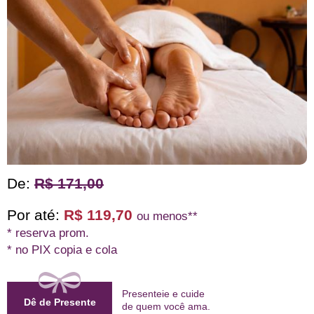
De:
R$ 171,00
Por até:
R$ 119,70
ou menos**
* reserva prom.
* no PIX copia e cola
Presenteie e cuide
Dê de Presente
de quem
você ama
.