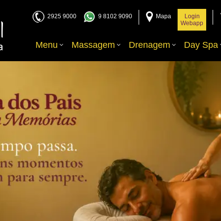
2925 9000
9 8102 9090
Mapa
Login
Webapp
Menu
Massagem
Drenagem
Day Spa