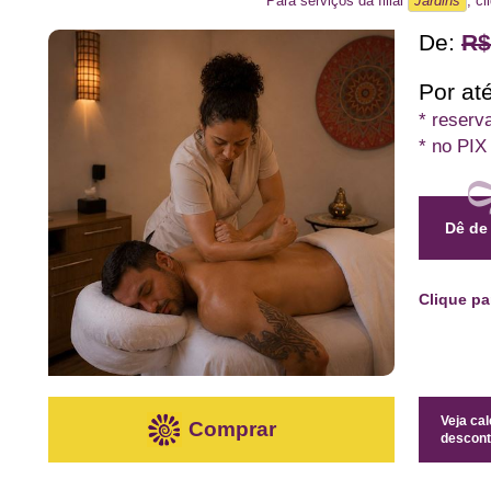
Para serviços da filial
Jardins
, cl
De:
R$
Por até
* reserv
* no PIX
Dê de
Clique p
Veja ca
Comprar
descont