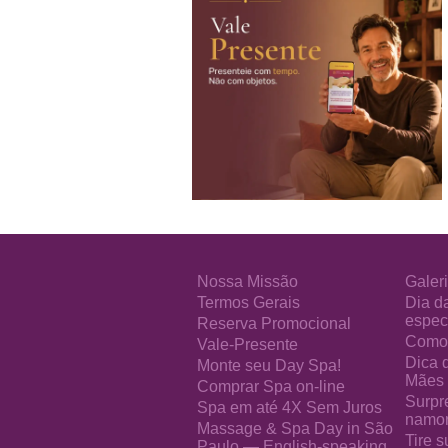
Nossa Missão
Galeri
Termos Gerais
Dia d
especi
Reserva Promocional
Como 
Vale-Presente
Dica 
Monte seu Day Spa!
Mães
Comprar Spa on-line
Surpr
Spa em até 4X Sem Juros
namo
Massage & Spa Day in São
Tire s
Paulo — English-speaking