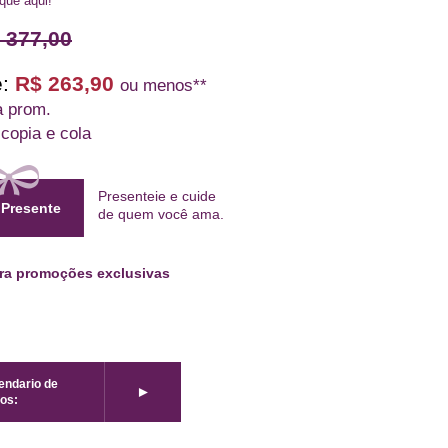
ique aqui!
 377,00
:
R$ 263,90
ou menos**
a prom.
 copia e cola
Presenteie e cuide
 Presente
de quem
você ama
.
ara promoções exclusivas
lendario de
►
os: