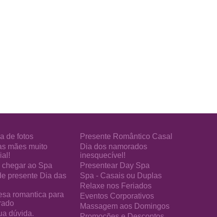
a de fotos
Presente Romântico Casal
as mães muito
Dia dos namorados
al!
inesquecível!
chegar ao Spa
Presentear Day Spa
de presente Dia das
Spa - Casais ou Duplas
Relaxe nos Feriados
esa romantica para
Eventos Corporativos
rado
Massagem aos Domingos
ua dúvida.
Promoções e Descontos