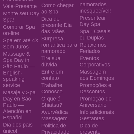
namorados
Como chegar
Vale-Presente
inesquecível!
ao Spa
Monte seu Day
Presentear
Dica de
Spa!
Day Spa
presente Dia
Comprar Spa
das Mães
Spa - Casais
on-line
ou Duplas
Surpresa
Spa em até 4X
romantica para
Relaxe nos
Sem Juros
namorado
Feriados
Massage &
Tire sua
Eventos
Spa Day in
dúvida.
Corporativos
São Paulo —
Entre em
Massagem
English-
contato
aos Domingos
speaking
service
Trabalhe
Promoções e
Conosco
Descontos
Masaje y Spa
Day en São
O que é
Promoção de
Paulo —
Shiatsu?
Aniversário
Atención en
Ayurvédica
Info adicionais
Español
Massagem
Gestantes
Dia dos pais
Politica de
Dica de
único!
Privacidade
presente